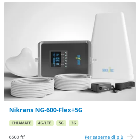
Nikrans NG-600-Flex+5G
CHIAMATE
4G/LTE
5G
3G
6500 ft²
Per saperne di più