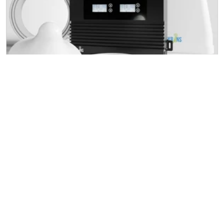
Nikrans LCD1200-GSM+4G
APPELS
4G/LTE
13000 ft²
Pour en savoir plus
Commencer à vendre des
amplificateurs de