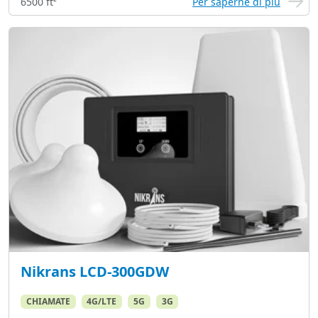
6500 ft²
Per saperne di più
Nikrans LCD-300GDW
CHIAMATE
4G/LTE
5G
3G