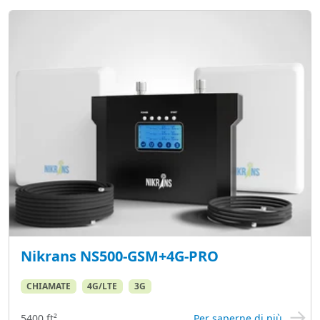
Nikrans NS500-GSM+4G-PRO
CHIAMATE
4G/LTE
3G
5400 ft²
Per saperne di più