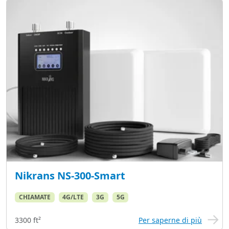
Nikrans NS-300-Smart
CHIAMATE
4G/LTE
3G
5G
3300 ft²
Per saperne di più