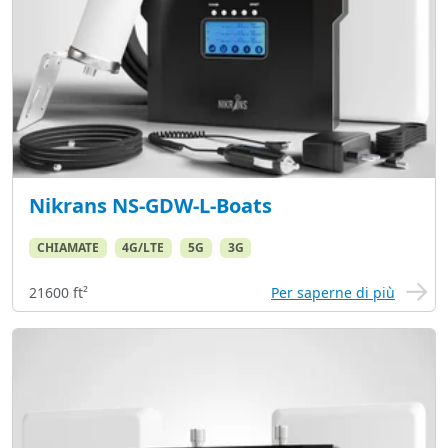
Nikrans NS-GDW-L-Boats
CHIAMATE
4G/LTE
5G
3G
21600 ft²
Per saperne di più