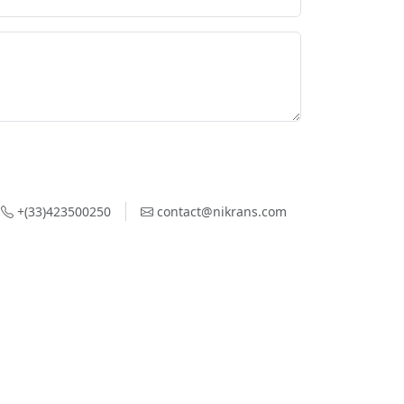
+(33)423500250
contact@nikrans.com