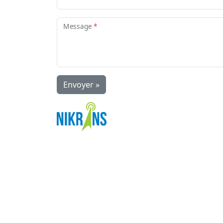
Message
*
Envoyer »