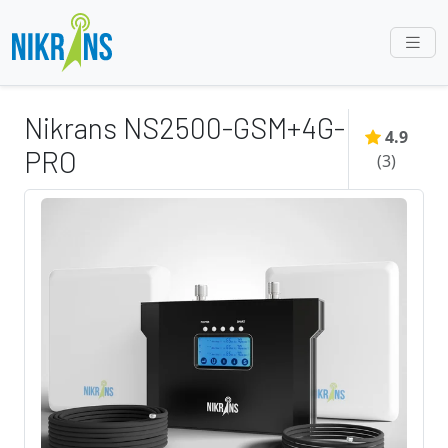
Nikrans NS2500-GSM+4G-
4.9
PRO
(
3
)