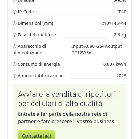
Umidita’
5-95%
IP-Code
IP40
Dimensioni (mm)
210×145×44
Peso del ripetitore
2.3 kg
Aparecchio di
Input AC90~264V,output
alimentazione
DC12V/3A
Consumo di energia
0.007 kW/h
Anno di fabbricazione
2023
Avviare la vendita di ripetitori
per cellulari di alta qualità
Entrate a far parte della nostra rete di
partner e fate crescere il vostro business.
Contattateci