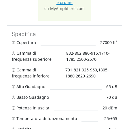
e ordine
su MyAmplifiers.com
Specifica
Copertura
27000 ft²
Gamma di
832-862,880-915,1710-
frequenza superiore
1785,2500-2570
Gamma di
791-821,925-960,1805-
frequenza inferiore
1880,2620-2690
Alto Guadagno
65 dB
Basso Guadagno
70 dB
Potenza in uscita
20 dBm
Temperatura di funzionamento
-25/+55