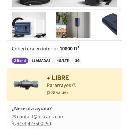
Cobertura en interior:
10800 ft²
2 Band
LLAMADAS
4G/LTE
3G
+ LIBRE
Pararrayos
(30$ value)
¿Necesita ayuda?
contact@nikrans.com
+(33)423500250