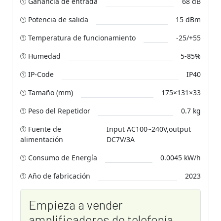
Ganancia de entrada
68 dB
Potencia de salida
15 dBm
Temperatura de funcionamiento
-25/+55
Humedad
5-85%
IP-Code
IP40
Tamaño (mm)
175×131×33
Peso del Repetidor
0.7 kg
Fuente de
Input AC100~240V,output
alimentación
DC7V/3A
Сonsumo de Energía
0.0045 kW/h
Año de fabricación
2023
Empieza a vender
amplificadores de telefonía