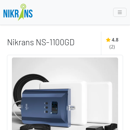
4.8
Nikrans NS-1100GD
(
2
)