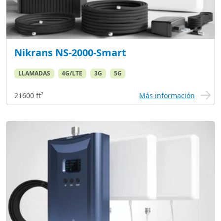
Nikrans NS-2000-Smart
LLAMADAS
4G/LTE
3G
5G
21600 ft²
Más información