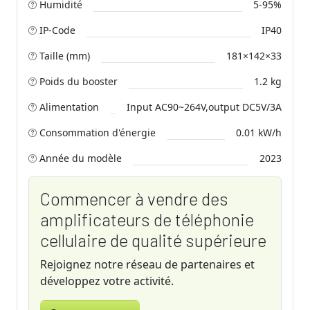
Humidité
5-95%
IP-Code
IP40
Taille (mm)
181×142×33
Poids du booster
1.2 kg
Alimentation
Input AC90~264V,output DC5V/3A
Consommation d'énergie
0.01 kW/h
Année du modèle
2023
Commencer à vendre des
amplificateurs de téléphonie
cellulaire de qualité supérieure
Rejoignez notre réseau de partenaires et
développez votre activité.