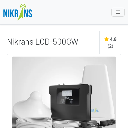
4.8
Nikrans LCD-500GW
(
2
)